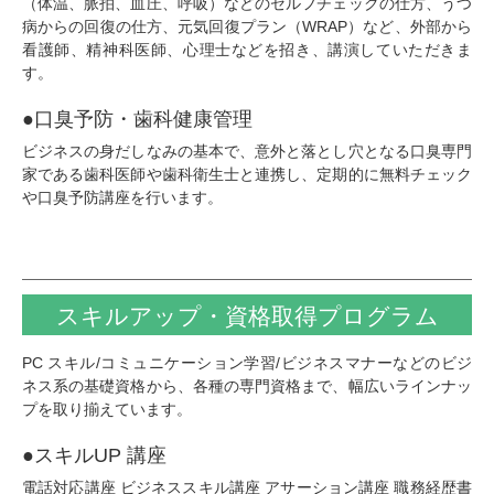
（体温、脈拍、血圧、呼吸）などのセルフチェックの仕方、うつ
病からの回復の仕方、元気回復プラン（WRAP）など、外部から
看護師、精神科医師、心理士などを招き、講演していただきま
す。
●口臭予防・歯科健康管理
ビジネスの身だしなみの基本で、意外と落とし穴となる口臭専門
家である歯科医師や歯科衛生士と連携し、定期的に無料チェック
や口臭予防講座を行います。
スキルアップ・
資格取得
プログラム
PC スキル/コミュニケーション学習/ビジネスマナーなどのビジ
ネス系の基礎資格から、各種の専門資格まで、幅広いラインナッ
プを取り揃えています。
●スキルUP 講座
電話対応講座 ビジネススキル講座 アサーション講座
職務経歴書