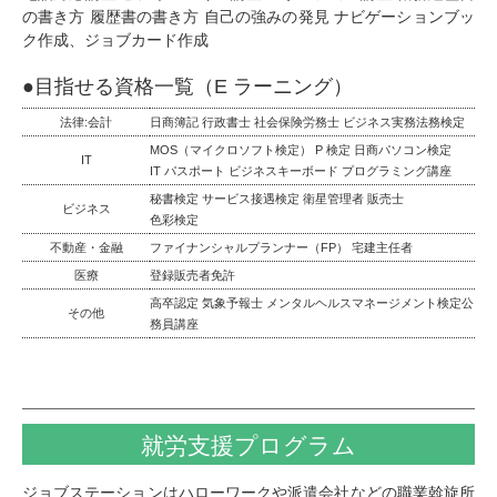
の書き方 履歴書の書き方 自己の強みの発見
ナビゲーションブッ
ク作成、ジョブカード作成
●目指せる資格一覧（E ラーニング）
法律:会計
日商簿記 行政書士 社会保険労務士 ビジネス実務法務検定
MOS（マイクロソフト検定） P 検定 日商パソコン検定
IT
IT パスポート ビジネスキーボード プログラミング講座
秘書検定 サービス接遇検定 衛星管理者 販売士
ビジネス
色彩検定
不動産・金融
ファイナンシャルプランナー（FP） 宅建主任者
医療
登録販売者免許
高卒認定 気象予報士 メンタルヘルスマネージメント検定公
その他
務員講座
就労支援
プログラム
ジョブステーションはハローワークや派遣会社などの職業斡旋所