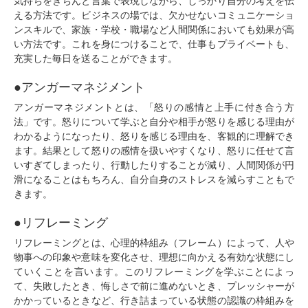
気持ちをきちんと言葉で表現しながら、しっかり自分の考えを伝
える方法です。ビジネスの場では、欠かせないコミュニケーショ
ンスキルで、家族・学校・職場など人間関係においても効果が高
い方法です。これを身につけることで、仕事もプライベートも、
充実した毎日を送ることができます。
●アンガーマネジメント
アンガーマネジメントとは、「怒りの感情と上手に付き合う方
法」です。怒りについて学ぶと自分や相手が怒りを感じる理由が
わかるようになったり、怒りを感じる理由を、客観的に理解でき
ます。結果として怒りの感情を扱いやすくなり、怒りに任せて言
いすぎてしまったり、行動したりすることが減り、人間関係が円
滑になることはもちろん、自分自身のストレスを減らすこともで
きます。
●リフレーミング
リフレーミングとは、心理的枠組み（フレーム）によって、人や
物事への印象や意味を変化させ、理想に向かえる有効な状態にし
ていくことを言います。このリフレーミングを学ぶことによっ
て、失敗したとき、悔しさで前に進めないとき、プレッシャーが
かかっているときなど、行き詰まっている状態の認識の枠組みを