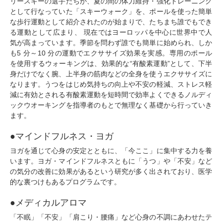
リースキーの選手たちが、夏の間の体力維持・強化トレーニング
として行なっていた「スキーウォーク」を、ポールを使った簡単
な歩行運動として紹介されたのが始まりで、たちまち誰でもでき
る運動として広まり、 現在ではヨーロッパを中心に世界中で人
気が高まっています。季節を問わず誰でも簡単に始められ、しか
も5 分～10 分の運動でエクササイズ効果を実感。専用のポール
を使用するウォーキングは、効果的な“有酸素運動”として、下半
身だけでなく腕、上半身の筋肉などの全身を使うエクササイズに
なります。うつをはじめ気持ちの向上や不安の軽減、ストレス軽
減に有効とされる有酸素運動を短時間で効率よくできるノルディ
ックウオーキングを指導者のもとで無理なく基礎から行っていき
ます。
●マインドフルネス・ヨガ
ヨガを通じて心身の安定とともに、「今ここ」に集中する力を養
います。ヨガ・マインドフルネスともに「うつ」や「不安」など
の気分の改善に効果があるという研究が多く出されており、医学
的な裏つけもあるプログラムです。
●メディカルアロマ
「不眠」「不安」「肩こり・腰痛」など心身の不調にあわせたテ